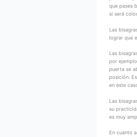
que pases b
si será col
Las bisagras
lograr que 
Las bisagra
por ejemplo
puerta se ab
posición. Es
en este cas
Las bisagra
su practici
es muy ampli
En cuanto a