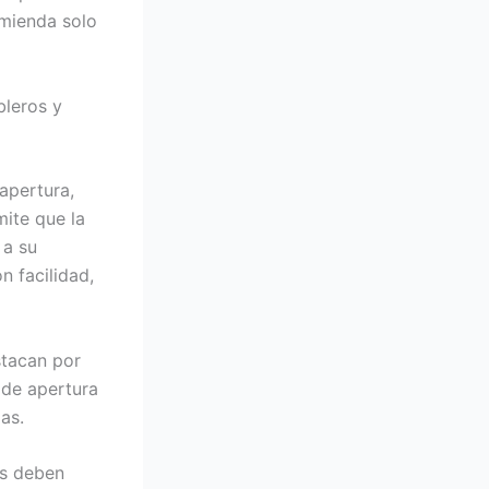
omienda solo
bleros y
apertura,
mite que la
 a su
n facilidad,
stacan por
 de apertura
as.
es deben