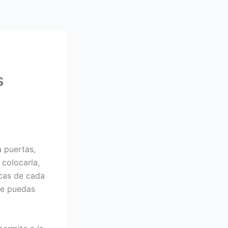
s
 puertas,
colocarla,
icas de cada
ue puedas