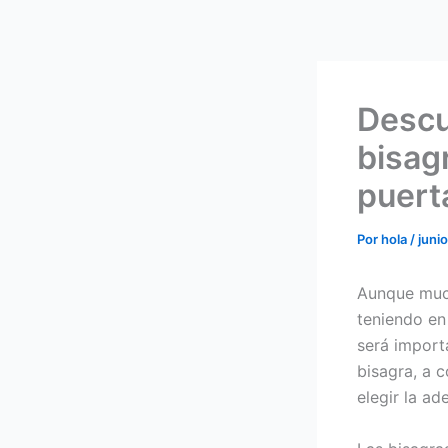
Descu
bisag
puert
Por
hola
/
junio
Aunque much
teniendo en
será importa
bisagra, a 
elegir la ad