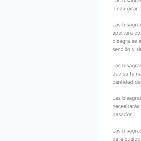
Las bisagra
pieza girar 
Las bisagra
apertura co
bisagra se e
sencillo y 
Las bisagras
que su tama
cantidad de 
Las bisagra
necesitarás
pasador.
Las bisagras
para cualqui