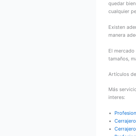
quedar bien
cualquier p
Existen adem
manera adec
El mercado 
tamaños, ma
Artículos de
Más servici
interes:
Profesion
Cerrajer
Cerrajer