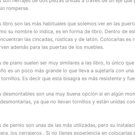
s son herrajes de dos piezas unidas a través de un eje que 
sin romperse.
s libro son las más habituales que solemos ver en las puert
mo su nombre lo indica, es en forma de libro. Dentro de es
ncuentran las cincadas, rústicas y de latón. Colocarlas es 
sirven además para las puertas de los muebles.
 de piano suelen ser muy similares a las libro, lo único qu
ño es un poco más grande lo que lleva a sujetarla con un
tornillos. Es decir que esta bisagra es más resistente y fue
s desmontables son una muy buena opción si en algún mo
 desmontarlas, ya que no llevan tornillos y están unidas co
 de pernio son unas de las más utilizadas, pero su instalac
era, los cerrajeros . Si no tienes experiencia en colocarlas 