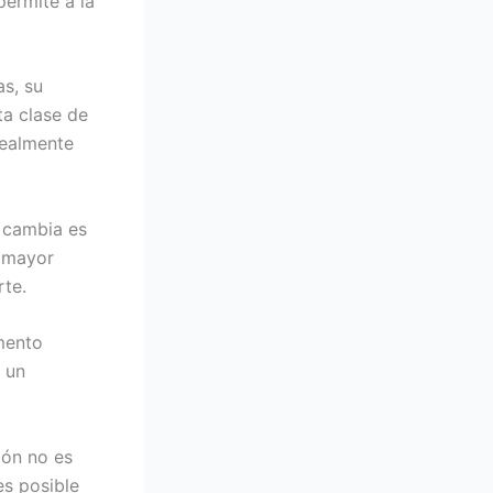
permite a la
as, su
ta clase de
realmente
e cambia es
a mayor
rte.
mento
n un
ión no es
es posible